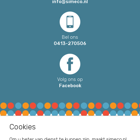
info@simeco.nl
Bel ons
0413-270506
Volg ons op
Facebook
Cookies
Disclaimer en privacy beleid
|
Algemene voorwaarden
|
Cookies
|
Sitemap
Om u beter van dienst te kunnen zijn, maakt simeco.nl