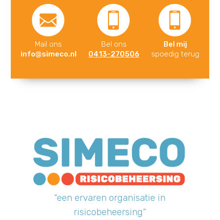
Mail ons
Bel ons
Bel mij
info@simeco.nl
0413-270506
spoedig terug
“een ervaren organisatie in
risicobeheersing”