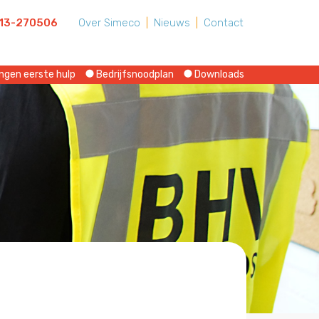
13-270506
Over Simeco
|
Nieuws
|
Contact
ngen eerste hulp
Bedrijfsnoodplan
Downloads