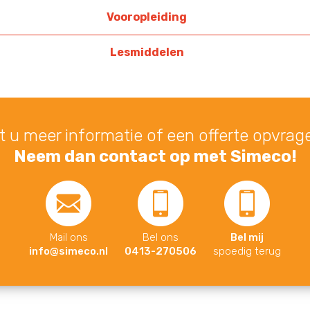
Vooropleiding
Lesmiddelen
lt u meer informatie of een offerte opvrag
Neem dan contact op met Simeco!
Mail ons
Bel ons
Bel mij
info@simeco.nl
0413-270506
spoedig terug