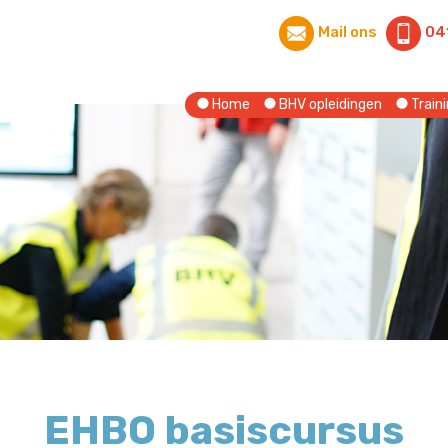
Mail ons
04
Home
BHV opleidingen
Traini
EHBO basiscursus