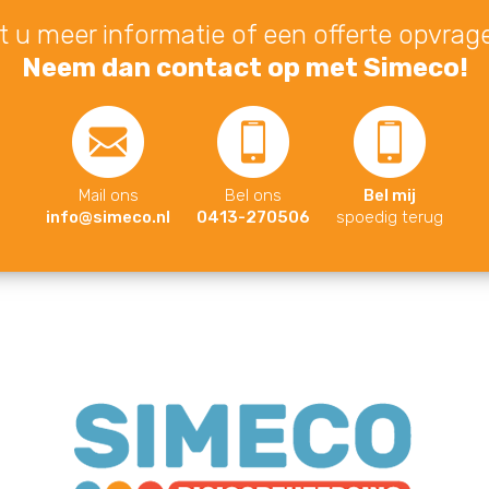
lt u meer informatie of een offerte opvrag
Neem dan contact op met Simeco!
Mail ons
Bel ons
Bel mij
info@simeco.nl
0413-270506
spoedig terug