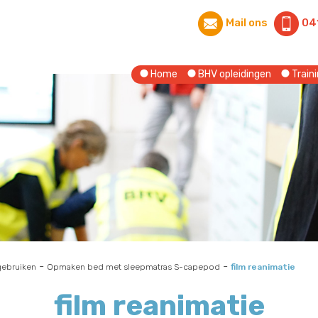
Mail ons
04
Home
BHV opleidingen
Traini
-
-
gebruiken
Opmaken bed met sleepmatras S-capepod
film reanimatie
film reanimatie