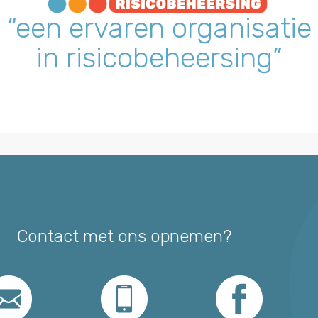
“een ervaren organisatie
in risicobeheersing”
Contact met ons opnemen?