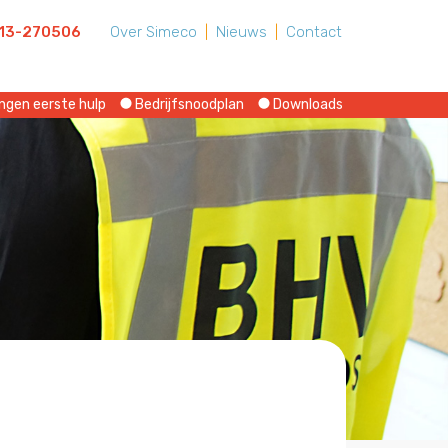
13-270506
Over Simeco
|
Nieuws
|
Contact
ngen eerste hulp
Bedrijfsnoodplan
Downloads